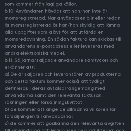
som kommer från lagliga källor.
b.10. Användaren hävdar att han/hon inte är
momsregistrerad. När användaren blir eller redan
är momsregistrerad är han/hon skyldig att lämna
alla uppgifter som krävs för att utfärda en
momsredovisning. En sådan faktura kan skickas till
användarens e-postadress eller levereras med
andra elektroniska medel.
b.11. Säljarna/säljande användare samtycker och
erkänner att:
a) De är säljaren och leverantören av produkterna
och detta faktum kommer också att tydligt
definieras i deras avtalsarrangemang med
användarna samt den relevanta fakturan,
räkningen eller försäljningskvittot;
b) de kommer att ange de allmänna villkoren för
försäljningen till användarna;
c) de kommer att godkänna den relevanta avgiften
till användarna och leveransen av produkterna; och