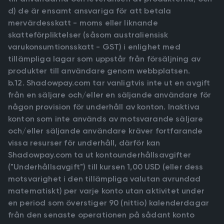
d) de är ensamt ansvariga för att betala
mervärdesskatt - moms eller liknande
skatteförpliktelser (såsom australiensisk
varukonsumtionsskatt - GST) i enlighet med
tillämpliga lagar som uppstår från försäljning av
produkter till användare genom webbplatsen.
b.12. Shadowpay.com tar vanligtvis inte ut en avgift
från en säljare och/eller en säljande användare för
någon provision för underhåll av konton. Inaktiva
konton som inte används av motsvarande säljare
och/eller säljande användare kräver fortfarande
vissa resurser för underhåll, därför kan
Shadowpay.com ta ut kontounderhållsavgifter
("Underhållsavgift") till kursen 1,00 USD (eller dess
motsvarighet i den tillämpliga valutan avrundad
matematiskt) per varje konto utan aktivitet under
en period som överstiger 90 (nittio) kalenderdagar
från den senaste operationen på sådant konto