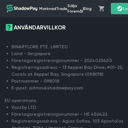
Sälja
Marknad
Trade
Blog
Lo
Föremål
ANVÄNDARVILLKOR
BINARYLORE PTE. LIMITED
Land - Singapore
Företagsregistreringsnummer - 202402562G
Registreringsadress - 13 Keppel Bay Drive, #01-25,
Corals at Keppel Bay, Singapore (098018)
Postnummer - 098018
E-post:
admin@shadowpay.com
EU operations
Vozzby LTD
Företagsregistreringsnummer - HE 456422
Registreringsadress - Agias Sofias, 103 Apostolos
Andreas, 3066, Limassol, Cyprus