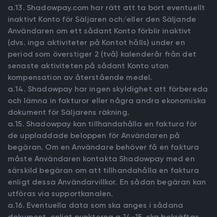
a.13. Shadowpay.com har rätt att ta bort eventuellt
inaktivt Konto för Säljaren och/eller den Säljande
Användaren om ett sådant Konto förblir inaktivt
(dvs. inga aktiviteter på Kontot hålls) under en
period som överstiger 2 (två) kalenderår från det
senaste aktiviteten på sådant Konto utan
kompensation av återstående medel.
a.14. Shadowpay har ingen skyldighet att förbereda
och lämna in fakturor eller några andra ekonomiska
dokument för Säljarens räkning.
a.15. Shadowpay kan tillhandahålla en faktura för
de uppladdade beloppen för Användaren på
begäran. Om en Användare behöver få en faktura
måste Användaren kontakta Shadowpay med en
särskild begäran om att tillhandahålla en faktura
enligt dessa Användarvillkor. En sådan begäran kan
utföras via supportkanalen.
a.16. Eventuella data som ska anges i sådana
dokument, enligt punkterna a.14-15, ska bekräftas