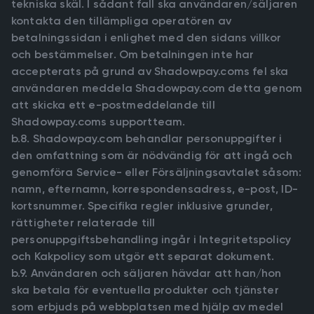
tekniska skäl. I sådant fall ska användaren/säljaren
kontakta den tillämpliga operatören av
betalningssidan i enlighet med den sidans villkor
och bestämmelser. Om betalningen inte har
accepterats på grund av Shadowpay.coms fel ska
användaren meddela Shadowpay.com detta genom
att skicka ett e-postmeddelande till
Shadowpay.coms supportteam.
b.8. Shadowpay.com behandlar personuppgifter i
den omfattning som är nödvändig för att ingå och
genomföra Service- eller Försäljningsavtalet såsom:
namn, efternamn, korrespondensadress, e-post, ID-
kortsnummer. Specifika regler inklusive grunder,
rättigheter relaterade till
personuppgiftsbehandling ingår i Integritetspolicy
och Kakpolicy som utgör ett separat dokument.
b.9. Användaren och säljaren hävdar att han/hon
ska betala för eventuella produkter och tjänster
som erbjuds på webbplatsen med hjälp av medel