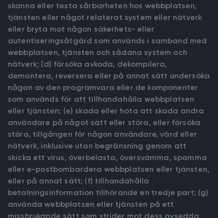
skanna eller testa sårbarheten hos webbplatsen,
tjänsten eller något relaterat system eller nätverk
eller bryta mot någon säkerhets- eller
autentiseringsåtgärd som används i samband med
webbplatsen, tjänsten och sådana system och
nätverk; (d) försöka avkoda, dekompilera,
demontera, reversera eller på annat sätt undersöka
någon av den programvara eller de komponenter
som används för att tillhandahålla webbplatsen
eller tjänsten; (e) skada eller hota att skada andra
användare på något sätt eller störa, eller försöka
störa, tillgången för någon användare, värd eller
nätverk, inklusive utan begränsning genom att
skicka ett virus, överbelasta, översvämma, spamma
eller e-postbombardera webbplatsen eller tjänsten,
eller på annat sätt; (f) tillhandahålla
betalningsinformation tillhörande en tredje part; (g)
använda webbplatsen eller tjänsten på ett
missbrukande sätt som strider mot dess avsedda