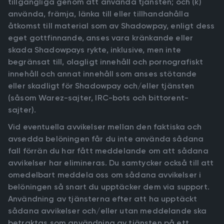
tillgängliga genom att använda tjänsten; och (k)
använda, främja, länka till eller tillhandahålla
åtkomst till material som av Shadowpay, enligt dess
eget gottfinnande, anses vara kränkande eller
skada Shadowpays rykte, inklusive, men inte
begränsat till, olagligt innehåll och pornografiskt
innehåll och annat innehåll som anses stötande
eller skadligt för Shadowpay och/eller tjänsten
(såsom Warez-sajter, IRC-bots och bittorent-
sajter).
Vid eventuella avvikelser mellan den faktiska och
avsedda belöningen får du inte använda sådana
fall förrän du har fått meddelande om att sådana
avvikelser har elimineras. Du samtycker också till att
omedelbart meddela oss om sådana avvikelser i
belöningen så snart du upptäcker dem via support.
Användning av tjänsterna efter att ha upptäckt
sådana avvikelser och/eller utan meddelande ska
betraktas som användning av tjänsten på ett