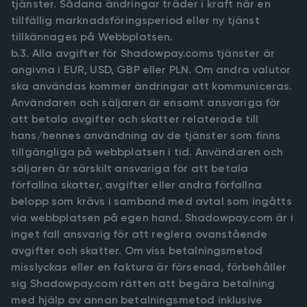
tjänster. Sådana ändringar träder i kraft när en
tillfällig marknadsföringsperiod eller ny tjänst
tillkännages på Webbplatsen.
b.3. Alla avgifter för Shadowpay.coms tjänster är
angivna i EUR, USD, GBP eller PLN. Om andra valutor
ska användas kommer ändringar att kommuniceras.
Användaren och säljaren är ensamt ansvariga för
att betala avgifter och skatter relaterade till
hans/hennes användning av de tjänster som finns
tillgängliga på webbplatsen i tid. Användaren och
säljaren är särskilt ansvariga för att betala
förfallna skatter, avgifter eller andra förfallna
belopp som krävs i samband med avtal som ingåtts
via webbplatsen på egen hand. Shadowpay.com är i
inget fall ansvarig för att reglera ovanstående
avgifter och skatter. Om viss betalningsmetod
misslyckas eller en faktura är försenad, förbehåller
sig Shadowpay.com rätten att begära betalning
med hjälp av annan betalningsmetod inklusive