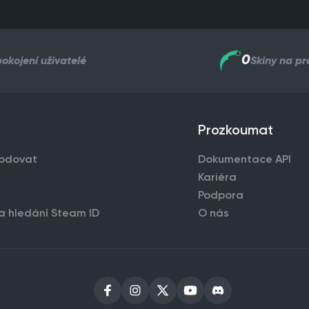
0
okojení uživatelé
Skiny na pr
Prozkoumat
odovat
Dokumentace API
Kariéra
Podpora
a hledání Steam ID
O nás