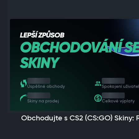
LEPŠÍ ZPŮSOB
OBCHODOVÁNÍ S
SKINY
1 000 000
1 000 000
Úspěšné obchody
Spokojení uživate
1 000 000
1 000 000
Skiny na prodej
Celkové výplaty
Obchodujte s CS2 (CS:GO) Skiny: