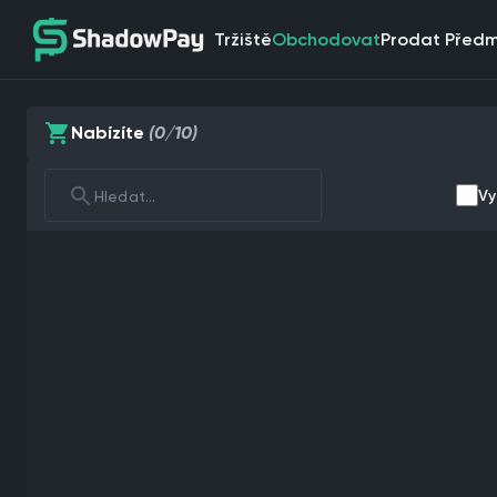
Tržiště
Obchodovat
Prodat Před
Nabízíte
(0/10)
Vy