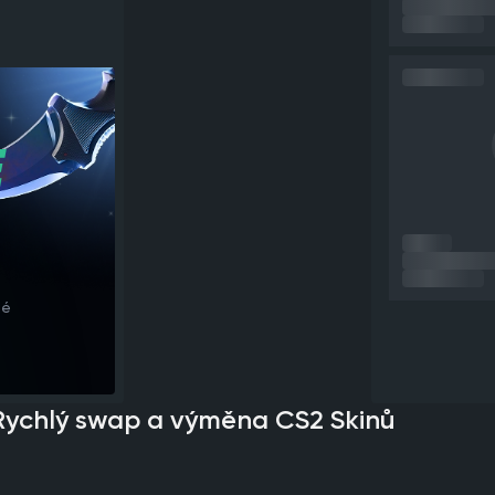
E
lé
 Rychlý swap a výměna CS2 Skinů