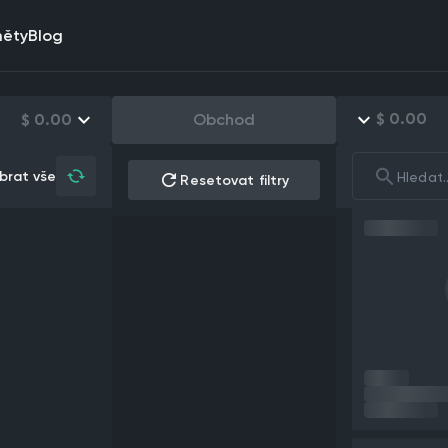
měty
Blog
$
0.00
$
0.00
Obchod
brat vše
Resetovat filtry